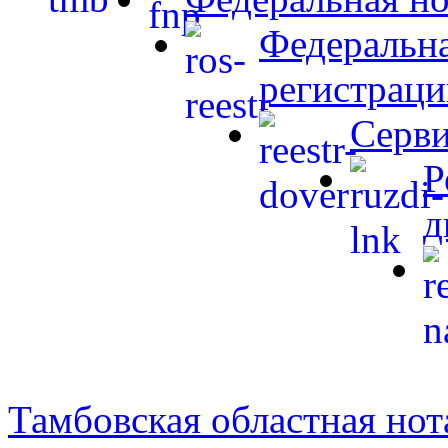
Федеральна
регистраци
Серви
Р
д
Тамбовская областная нот